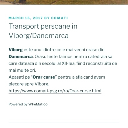
POSTED
MARCH 15, 2017
BY
COMATI
ON
Transport persoane in
Viborg/Danemarca
Viborg
este unul dintre cele mai vechi orase din
Danemarca
. Orasul este faimos pentru catedrala sa
care dateaza din secolul al XII-lea, fiind reconstruita de
mai multe ori.
Apasati pe “
Orar curse
” pentru a afla cand avem
plecare spre Viborg.
https://www.comati-psg.ro/ro/Orar-curse.html
Powered by
WPeMatico